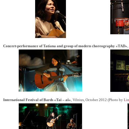
Concert-performance of Tatiana and group of modern choreography «TAD»
,
International Festival of Bards «Tai – aš»
, Vilnius, October 2012 (Photo by
Lin