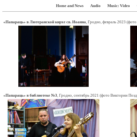
Home and News
Audio
Music: Video
«Папараць» в Лютеранской кирхе св. Иоанна
, Гродно, февраль 2023 (фот
«Папараць» в библиотеке №3
, Гродно, сентябрь 2021 (фото Виктории Позд