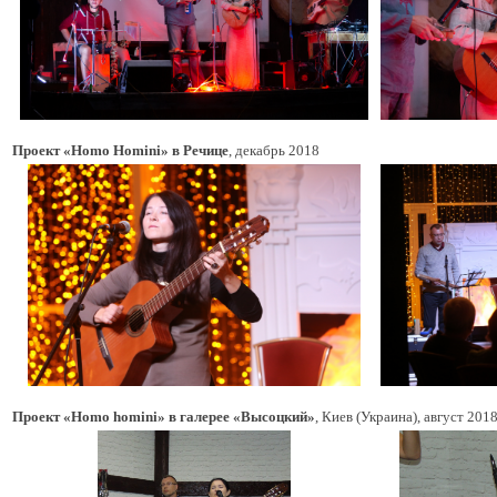
Проект «Homo Homini» в Речице
, декабрь 2018
Проект «Homo homini» в галерее «Высоцкий»
, Киев (Украина), август 20