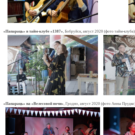
«Папараць» в тайм-клубе «1387»
, Бобруйск, август 2020 (фото тайм-клуба)
«Папараць» на «Велесовой ночи»
, Гродно, август 2020 (фото Анны Прудко