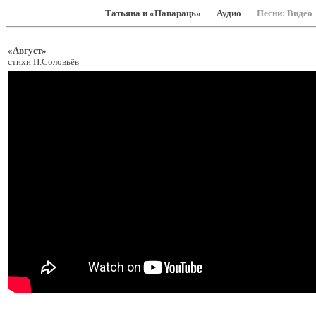
Татьяна и «Папараць»
Аудио
Песни: Видео
«Август»
стихи П.Соловьёв